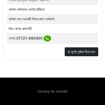
বর্তমান কর্মস্থলঃ নাটোর রিজিয়ন
বর্তমান পদঃ সহকারী হিসাব রক্ষণ কর্মকর্তা
নিজ জেলাঃ রাজশাহী
ফোনঃ 01721-995405
পুর্বের পৃষ্ঠায় ফিরে যান
Develop By
imaxBD