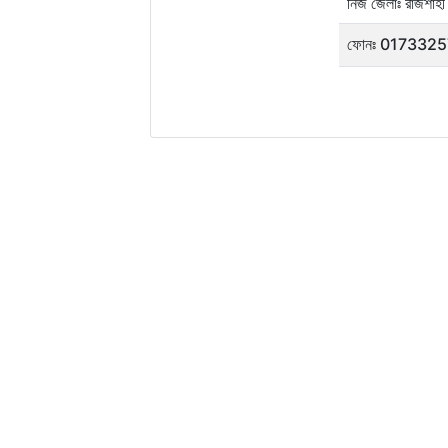
নিজ জেলাঃ রাজশাহী
ফোনঃ 017332