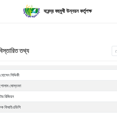
বরেন্দ্র বহুমুখী উন্নয়ন কর্তৃপক্ষ
িস্তারিত তথ্য
োসেন সিদ্দিকী
 গোলাম মোস্তফা
াটোর রিজিয়ন
রক্ষক বিআইএডিপি