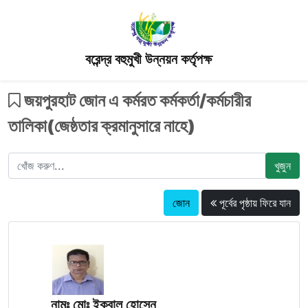
বরেন্দ্র বহুমুখী উন্নয়ন কর্তৃপক্ষ
জয়পুরহাট জোন এ কর্মরত কর্মকর্তা/কর্মচারীর
তালিকা(জেষ্ঠতার ক্রমানুসারে নাহে)
খুজুন
জোন
পূর্বের পৃষ্ঠায় ফিরে যান
নামঃ মোঃ ইকবাল হোসেন